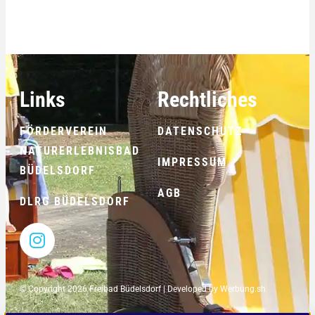
Links
Rechtliches
FÖRDERVEREIN
DATENSCHUTZ
NATURERLEBNISBAD
IMPRESSUM
BÜDELSDORF
AGB
DLRG BÜDELSDORF
© Copyright 2026 Freibad Büdelsdorf | Developed by
Werbung.sh